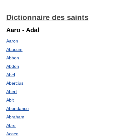
Dictionnaire des saints
Aaro - Adal
Aaron
Abacum
Abbon
Abdon
Abel
Abercius
Abert
Abit
Abondance
Abraham
Abre
Acace